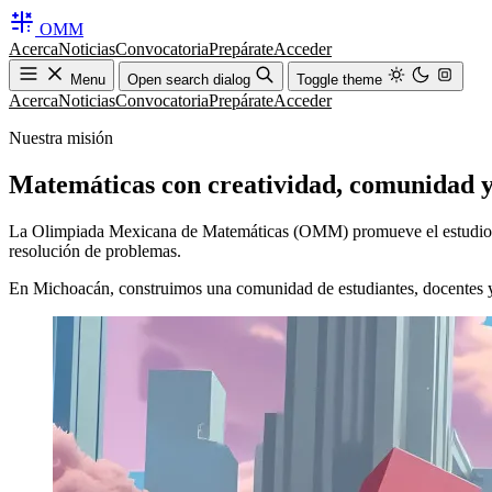
OMM
Acerca
Noticias
Convocatoria
Prepárate
Acceder
Menu
Open search dialog
Toggle theme
Acerca
Noticias
Convocatoria
Prepárate
Acceder
Nuestra misión
Matemáticas con creatividad, comunidad y
La Olimpiada Mexicana de Matemáticas (OMM) promueve el estudio de 
resolución de problemas.
En Michoacán, construimos una comunidad de estudiantes, docentes y 
BÚSQUEDA
Encuentra cualquier co